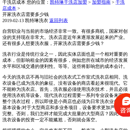
干洗店成本
您的位置：
凯特琳干洗店加盟
>
加盟指南
>
干洗
店成本
>
开家洗衣店需要多少钱
2019-02-13
凯特琳洗衣
返回列表
自营职业与当前的市场经济非常一致。有很多商机，国家对创
业的支持现在非常大。洗衣店是近年来逐渐发展起来的产业。
还有很多人想要洗衣服，开家洗衣店需要多少钱？
洗衣行业是传统行业之一，因此实体店面也是一个相对重要的
成本，但影响租金的因素有很多，例如您所在城市的经济发展
水平和区域交通的便利性。等等。这些将影响您的成本会计。
今天的洗衣店不再与旧社会的洗衣式工作室式洗衣店相同。洗
衣设备已成为洗衣的象征。没有设备的商店看起来很现代。它
不能称为洗衣店。首先，洗衣服必须使用洗衣技术，并且必须
使用洗衣机等设备。现代洗衣过程需要一系列专业设备来完成
整个洗衣过程，所以即使是小商店也必须为日常洗衣业务准备
基本设备;对于大型商店和多业务项目，设备要求更加严格和
完整。否则，我们怎样才能完成大批量的大型商店？因此，对
洗衣设备的投资一定不能尴尬，否则就会落空。