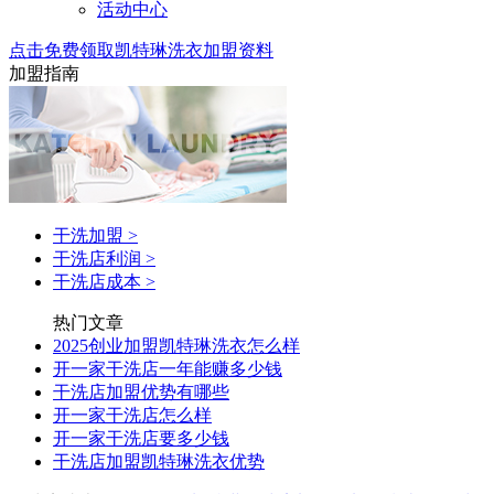
活动中心
点击免费领取凯特琳洗衣加盟资料
加盟指南
干洗加盟
>
干洗店利润
>
干洗店成本
>
热门文章
2025创业加盟凯特琳洗衣怎么样
开一家干洗店一年能赚多少钱
干洗店加盟优势有哪些
开一家干洗店怎么样
开一家干洗店要多少钱
干洗店加盟凯特琳洗衣优势