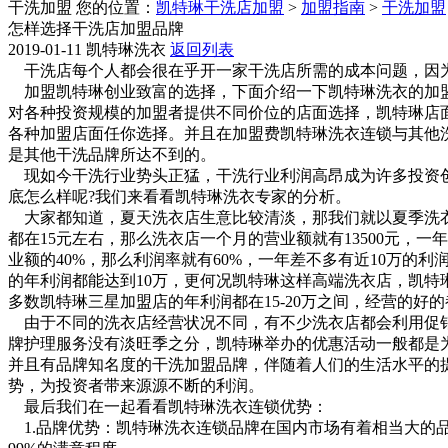
干洗加盟
您的位置：
凯特琳干洗店加盟
>
加盟指南
>
干洗加盟
怎样选择干洗店加盟品牌
2019-01-11
凯特琳洗衣
返回列表
干洗店每个人都会很在乎开一家干洗店所需的成本问题，因为
加盟凯特琳创业致富的选择，下面介绍一下凯特琳洗衣的加盟
对各种投资规模的加盟者提供不同价位的店面选择，凯特琳店面大小可
各种加盟店面任你选择。并且在加盟费凯特琳洗衣连锁与其他洗
是其他干洗品牌所达不到的。
现如今干洗行业势头正猛，干洗行业利润高昂成为许多投资创
底怎么样呢?我们来看看凯特琳洗衣专家的分析。
大家都知道，夏天洗衣店生意比较清淡，那我们就以夏季洗衣
都在15元左右，那么洗衣店一个月的营业额就有13500元，
业额的40%，那么利润率就有60%，一年差不多有近10万
的年利润都能达到10万，更何况凯特琳这样高端洗衣店，凯
多数凯特琳三星加盟店的年利润都在15-20万之间，经营的好的
由于不同的洗衣店经营状况不同，有不少洗衣店都会利用促销
牌护理服务没有淡旺季之分，凯特琳举办的优惠活动一般都是
并且有品牌知名度的干洗加盟品牌，伴随着人们的生活水平的
势，为投资者带来源源不断的利润。
最后我们在一起看看凯特琳洗衣连锁优势：
1.品牌优势：凯特琳洗衣连锁品牌在国内市场有着相当大的