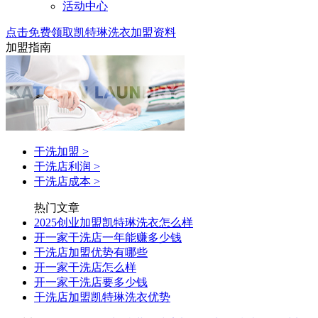
活动中心
点击免费领取凯特琳洗衣加盟资料
加盟指南
干洗加盟
>
干洗店利润
>
干洗店成本
>
热门文章
2025创业加盟凯特琳洗衣怎么样
开一家干洗店一年能赚多少钱
干洗店加盟优势有哪些
开一家干洗店怎么样
开一家干洗店要多少钱
干洗店加盟凯特琳洗衣优势