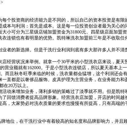
>
每个投资商的经济能力是不同的，所以自己的资本投资是有限的
成本与利润：首先是成本。这是每一位投资创业者最为关心的
分为三星级店铺加盟资金为31800元、四星级店面加盟资金644
衣连锁也有着明显的优势。凯特琳洗衣加盟前三年是不收取任何
业者的新选择。但是干洗行业利润到底有多大那许多人并不清
店经营状况来举例。就拿一个30平米的小型洗衣店来说，夏天预
一年的营业额就有162000。于是小型洗衣连锁店，所以夏天基
的利润。而且秋冬旺季来临的时候，洗衣量都会猛增，这个利润还
特琳一直都是以奢侈品服饰、皮具护理为主营业务，在业务能力和
都在20万以上。
活动来增加业务，薄利多销的策略过了淡季就不用。但是凯特
为了回馈消费者提高品牌形象。经营洗衣店加盟，开店的时间越
提高，大家势必对洗衣质量的要求也慢慢有所提高，只有高端的
品牌地位，在干洗行业中有着较高的知名度和品牌影响力，并且