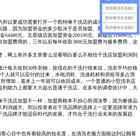
凯特琳洗衣连锁1
凯特琳洗衣连锁2
所以要成功需要打开一个凯特琳干洗店的成本和利润多少?
凯特琳洗衣连锁3
问题，因为加盟资金的多少取决于是否加盟。凯特琳洗衣连锁针
80元、五星级店面加盟资金200100元、旗舰店316060元，
加盟费用的，三年以后每年收取3800元加盟费与服务费用，这
楚，网上有许多文章要么没看明白要么不相信干洗店加盟利润到
计每天收到30件衣物，按现在的干洗行情来说，洗衣平均价格
本上一个人就可以应付的过来，水电消耗、洗涤耗材和房租等多占营
会有所增加，基本上一年就可以收回成本。一个普通的小型洗衣店
盈利能力上都要大大超出普通干洗店。在多年的调查统计中，大
琳干洗店加盟不一样，加盟商根本不担心所谓淡季，因为奢侈品
长利润越大。所以投资者在干洗品牌的选择上一定要选择有潜力
干洗品牌才能适应时代的发展。才符合干洗行业未来的发展趋
顾客心目中也有着较高的知名度，在清洗衣服方面能达到让顾客