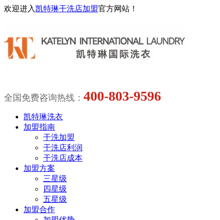
欢迎进入
凯特琳干洗店加盟
官方网站！
400-803-9596
全国免费咨询热线：
凯特琳洗衣
加盟指南
干洗加盟
干洗店利润
干洗店成本
加盟方案
三星级
四星级
五星级
加盟合作
加盟优势