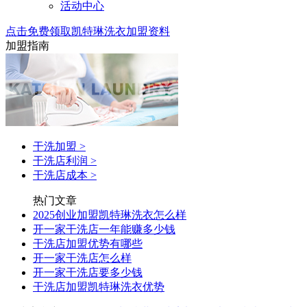
活动中心
点击免费领取凯特琳洗衣加盟资料
加盟指南
干洗加盟
>
干洗店利润
>
干洗店成本
>
热门文章
2025创业加盟凯特琳洗衣怎么样
开一家干洗店一年能赚多少钱
干洗店加盟优势有哪些
开一家干洗店怎么样
开一家干洗店要多少钱
干洗店加盟凯特琳洗衣优势