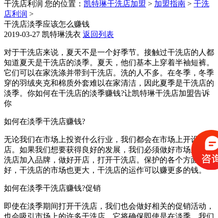
干洗店利润
您的位置：
凯特琳干洗店加盟
>
加盟指南
>
干洗
店利润
>
干洗店淡季应该怎么赚钱
2019-03-27
凯特琳洗衣
返回列表
对于干洗店来说，夏天不是一个好季节。接触过干洗店的人都
知道夏天是干洗店的淡季。夏天，他们基本上穿着半袖短裤。
它们可以在家洗涤并带到干洗店。洗的人不多。在冬季，冬季
穿的羽绒夹克和棉质外套难以在家清洁，因此夏季是干洗店的
淡季。你如何在干洗店的淡季赚钱?让凯特琳干洗店加盟告诉
你
如何在淡季干洗店赚钱?
无论我们在市场上投资什么行业，我们都会在市场上开设干洗
店。如果我们想要获得良好的发展，我们必须做好市场上的干
洗店加入品牌，做好开店，打开干洗店。保护的各个方面都更
好，干洗店的市场也更大，干洗店的运作可以赚更多的钱。
如何在淡季干洗店赚钱?促销
即使在淡季期间打开干洗店，我们也会做好相关的促销活动，
也会吸引市场上的许多干洗店。它将确保即使是在淡季，我们