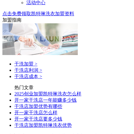
活动中心
点击免费领取凯特琳洗衣加盟资料
加盟指南
干洗加盟
>
干洗店利润
>
干洗店成本
>
热门文章
2025创业加盟凯特琳洗衣怎么样
开一家干洗店一年能赚多少钱
干洗店加盟优势有哪些
开一家干洗店怎么样
开一家干洗店要多少钱
干洗店加盟凯特琳洗衣优势