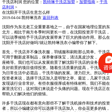
干洗店利润
您的位置：
凯特琳干洗店加盟
>
加盟指南
>
干洗
店利润
>
在沈阳开干洗店生意怎么样
2019-04-04
凯特琳洗衣
返回列表
沈阳作为东北老工业重要基地之一，由于在国家地理位置的东
北方，相比于南方冬季时间更长一些，在沈阳投资开干洗店，
可以说季候给予干洗店的发展带来了巨大的推动作用。那么在
沈阳开干洗店好做吗?就让凯特琳洗衣小编带你了解下。
首先，干洗店并不像洗衣服，羽绒服和刷鞋那么简单。干洗店
可用于翻新皮革制品，保养奢侈珠宝，清洁真皮沙发， 汽车
座椅等。我们也可以从发展前景了解沈阳干洗店的业务。具有
良好前景的项目值得投资。随着生活质量的提高，干洗店已成
为日常生活中必需品，干洗市场的发展。潜力巨大。所以对于
投资者来说，选择干洗店加入是明智之举。最近，几家干洗店
发现该行业非常好。有些衣服很厚或有特殊材料。我们不能在
家里洗它们，这对我们来说是个头痛的问题。现在干洗店正在
帮助人们解决他们的烦恼。
许多干洗店现在都有意向那些不了解干洗机操作和技术的投资
者，所以小编建议你可以选择干洗店加入，你会花更多的钱，