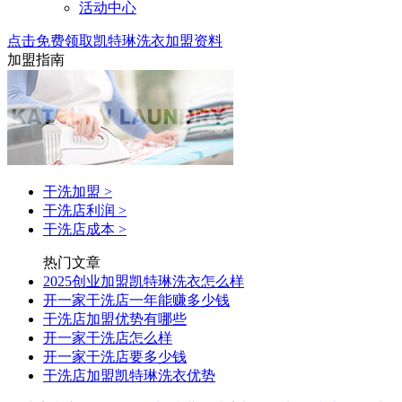
活动中心
点击免费领取凯特琳洗衣加盟资料
加盟指南
干洗加盟
>
干洗店利润
>
干洗店成本
>
热门文章
2025创业加盟凯特琳洗衣怎么样
开一家干洗店一年能赚多少钱
干洗店加盟优势有哪些
开一家干洗店怎么样
开一家干洗店要多少钱
干洗店加盟凯特琳洗衣优势