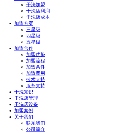
干洗加盟
干洗店利润
干洗店成本
加盟方案
三星级
四星级
五星级
加盟合作
加盟优势
加盟流程
加盟条件
加盟费用
技术支持
服务支持
干洗知识
干洗店管理
干洗店设备
加盟案例
关于我们
联系我们
公司简介