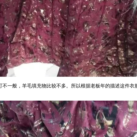
不一般，羊毛填充物比较不多。所以根据老板年的描述这件衣服