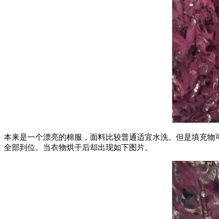
本来是一个漂亮的棉服，面料比较普通适宜水洗。但是填充物可
全部到位。当衣物烘干后却出现如下图片。