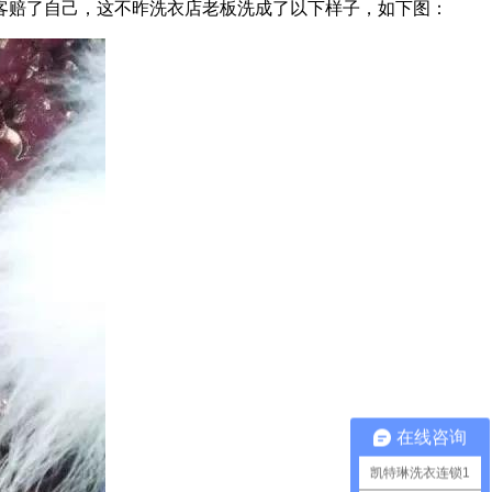
客赔了自己，这不昨洗衣店老板洗成了以下样子，如下图：
在线咨询
凯特琳洗衣连锁1