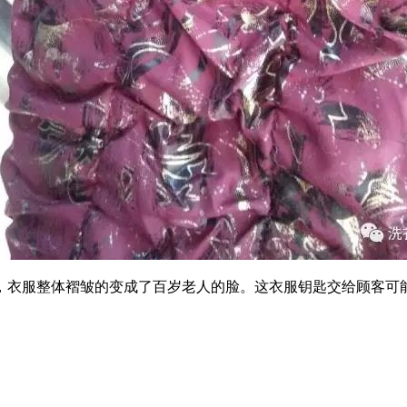
，衣服整体褶皱的变成了百岁老人的脸。这衣服钥匙交给顾客可