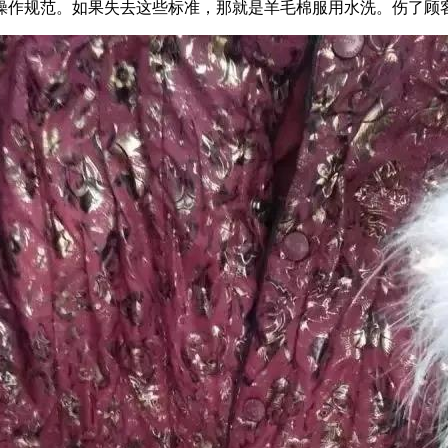
操作规范。如果失去这些标准，那就是羊毛棉服用水洗。伤了顾