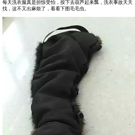
每天洗衣服真是担惊受怕，按下去葫芦起来瓢，洗衣事故天天
找，这不又出麻烦了，看看下图毛毛虫。