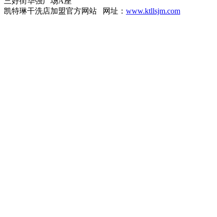
三好街华强广场A座
凯特琳干洗店加盟官方网站 网址：
www.ktllsjm.com