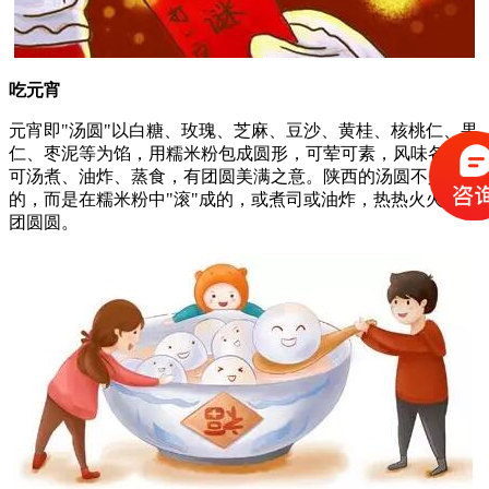
吃元宵
元宵即"汤圆"以白糖、玫瑰、芝麻、豆沙、黄桂、核桃仁、果
仁、枣泥等为馅，用糯米粉包成圆形，可荤可素，风味各异。
可汤煮、油炸、蒸食，有团圆美满之意。陕西的汤圆不是包
的，而是在糯米粉中"滚"成的，或煮司或油炸，热热火火，团
团圆圆。