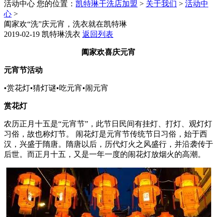
活动中心
您的位置：
凯特琳干洗店加盟
>
关于我们
>
活动中
心
>
阖家欢“洗”庆元宵，洗衣就在凯特琳
2019-02-19
凯特琳洗衣
返回列表
阖家欢喜庆元宵
元宵节活动
•赏花灯•猜灯谜•吃元宵•闹元宵
赏花灯
农历正月十五是“元宵节”，此节日民间有挂灯、打灯、观灯灯
习俗，故也称灯节。 闹花灯是元宵节传统节日习俗，始于西
汉，兴盛于隋唐。隋唐以后，历代灯火之风盛行，并沿袭传于
后世。而正月十五，又是一年一度的闹花灯放烟火的高潮。