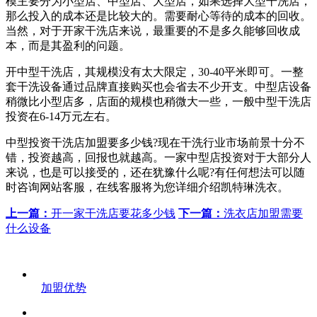
模主要分为小型店、中型店、大型店，如果选择大型干洗店，
那么投入的成本还是比较大的。需要耐心等待的成本的回收。
当然，对于开家干洗店来说，最重要的不是多久能够回收成
本，而是其盈利的问题。
开中型干洗店，其规模没有太大限定，30-40平米即可。一整
套干洗设备通过品牌直接购买也会省去不少开支。中型店设备
稍微比小型店多，店面的规模也稍微大一些，一般中型干洗店
投资在6-14万元左右。
中型投资干洗店加盟要多少钱?现在干洗行业市场前景十分不
错，投资越高，回报也就越高。一家中型店投资对于大部分人
来说，也是可以接受的，还在犹豫什么呢?有任何想法可以随
时咨询网站客服，在线客服将为您详细介绍凯特琳洗衣。
上一篇：
开一家干洗店要花多少钱
下一篇：
洗衣店加盟需要
什么设备
加盟优势