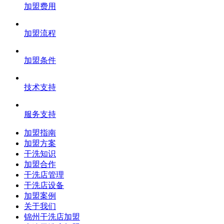
加盟费用
加盟流程
加盟条件
技术支持
服务支持
加盟指南
加盟方案
干洗知识
加盟合作
干洗店管理
干洗店设备
加盟案例
关于我们
锦州干洗店加盟