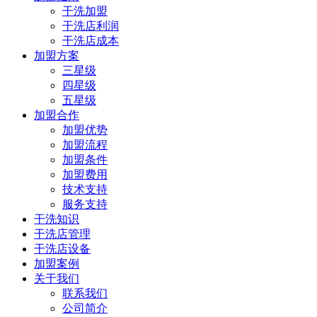
干洗加盟
干洗店利润
干洗店成本
加盟方案
三星级
四星级
五星级
加盟合作
加盟优势
加盟流程
加盟条件
加盟费用
技术支持
服务支持
干洗知识
干洗店管理
干洗店设备
加盟案例
关于我们
联系我们
公司简介