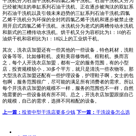
干洗机分为石油干洗机和四氯乙烯干洗机。石油干洗机又分为
已经被淘汰的单缸系列石油干洗机、正在逐步被淘汰的双缸系
列石油干洗机以及引领未来趋势的三缸系列石油干洗机;四氯
乙烯干洗机分为环保的全封闭四氯乙烯干洗机和逐步被禁止使
用开启式四氯乙烯干洗机。水洗机分为老式的两槽传动水洗机
和新式的三槽传动水洗机。烘干机又分为容积比为1：10的石
油烘干机和容积比为1：18以上的工业烘干机。
其次，洗衣店加盟还有一些其他的一些设备，特色耗材，洗鞋
设备等等。比如修鞋机、皮鞋美容修饰机、楦鞋机。换而言
之，每个人开洗衣店加盟，都有一定的服务范围，有的小型
店，投资规模较小，30多个平方，就只是清洗一些衣物等。那
大型洗衣店加盟还配有一些护理设备，护理鞋子啊，女士的包
包啊，服务范围很广，尽可能的满足所有消费者的需求。所以
每个开洗衣店加盟的规模不一样，服务的范围也不一样，自然
地需要的一些设备就有所不同。总之，开洗衣店加盟跟据自己
的规模，自己的需求，选择不同相配的设备。
上一篇：
投资中型干洗店要多少钱
下一篇：
​干洗设备怎么选