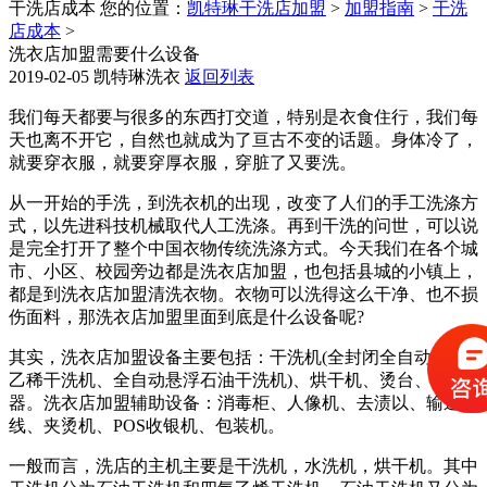
干洗店成本
您的位置：
凯特琳干洗店加盟
>
加盟指南
>
干洗
店成本
>
洗衣店加盟需要什么设备
2019-02-05
凯特琳洗衣
返回列表
我们每天都要与很多的东西打交道，特别是衣食住行，我们每
天也离不开它，自然也就成为了亘古不变的话题。身体冷了，
就要穿衣服，就要穿厚衣服，穿脏了又要洗。
从一开始的手洗，到洗衣机的出现，改变了人们的手工洗涤方
式，以先进科技机械取代人工洗涤。再到干洗的问世，可以说
是完全打开了整个中国衣物传统洗涤方式。今天我们在各个城
市、小区、校园旁边都是洗衣店加盟，也包括县城的小镇上，
都是到洗衣店加盟清洗衣物。衣物可以洗得这么干净、也不损
伤面料，那洗衣店加盟里面到底是什么设备呢?
其实，洗衣店加盟设备主要包括：干洗机(全封闭全自动四氯
乙稀干洗机、全自动悬浮石油干洗机)、烘干机、烫台、发生
器。洗衣店加盟辅助设备：消毒柜、人像机、去渍以、输送
线、夹烫机、POS收银机、包装机。
一般而言，洗店的主机主要是干洗机，水洗机，烘干机。其中