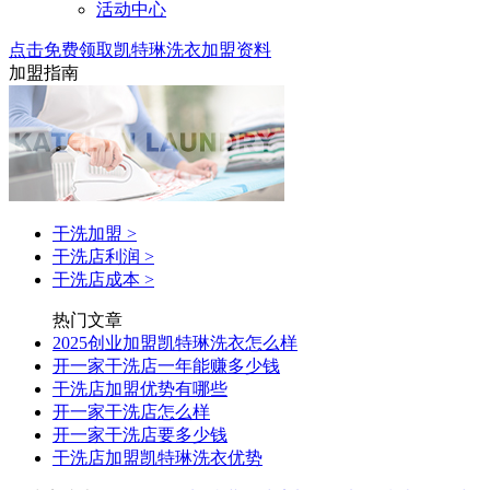
活动中心
点击免费领取凯特琳洗衣加盟资料
加盟指南
干洗加盟
>
干洗店利润
>
干洗店成本
>
热门文章
2025创业加盟凯特琳洗衣怎么样
开一家干洗店一年能赚多少钱
干洗店加盟优势有哪些
开一家干洗店怎么样
开一家干洗店要多少钱
干洗店加盟凯特琳洗衣优势