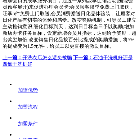
增加会员的淡季服务项目，通过一系列淡季促销活动(围绕会
员顾客展开)来促进办理会员卡;会员顾客淡季免费上门取送，
旺季5件免费上门取送;会员消费赠送日化品体验装，让顾客对
日化产品有切实的体验和感受。改变奖励机制，引导员工建立
主动推销意识;细化目标到天，达到日目标当日予以奖励;增加
新店办卡任务目标，设定新增会员月指标，达到给予奖励，超
出奖励加倍;改变销售日化品按百分比提成的奖励措施，将5%
的提成变为1.5元/件，给员工以更直接的激励目标。
上一篇：
开洗衣店怎么避免被骗
下一篇：
石油干洗机好还是
四氯干洗机好
加盟优势
加盟流程
加盟条件